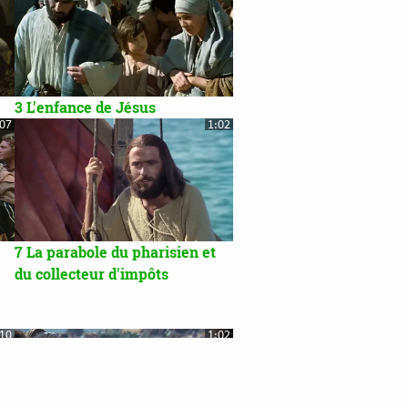
3 L'enfance de Jésus
:07
1:02
7 La parabole du pharisien et
du collecteur d'impôts
:10
1:02