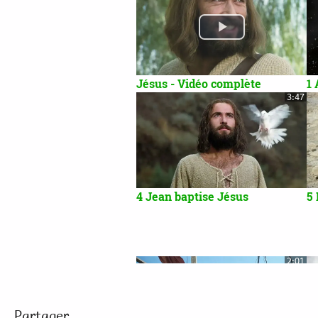
Jésus - Vidéo complète
1
3:47
4 Jean baptise Jésus
5 
2:01
Partager