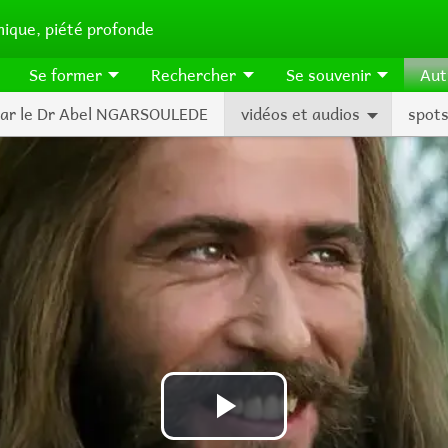
ique, piété profonde
Se former
Rechercher
Se souvenir
Aut
 par le Dr Abel NGARSOULEDE
vidéos et audios
spots
Lire