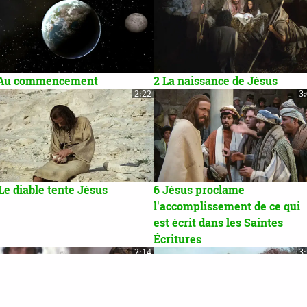
 Au commencement
2 La naissance de Jésus
2:22
3
Le diable tente Jésus
6 Jésus proclame
l'accomplissement de ce qui
est écrit dans les Saintes
Écritures
2:14
3